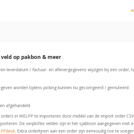
 We take your privacy very seriously. Please see our privacy 
 We take your privacy very seriously. Please see our privacy 
 We take your privacy very seriously. Please see our privacy 
 We take your privacy very seriously. Please see our privacy 
H
j veld op pakbon & meer
n leverdatum / factuur- en aflevergegevens wijzigen bij een order, t
egeven worden tijdens picking kunnen nu gecorrigeerd / gemuteerd
en afgehandeld.
s orders in WELPP te importeren door middel van de import order CSV.
rteren. De verplichte velden zijn in het sjabloon aangegeven met 
PPdesk
. Extra orderlijnen aan een order zijn eenvoudig toe te voege