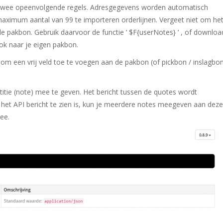
p twee opeenvolgende regels. Adresgegevens worden automatisch
 maximum aantal van 99 te importeren orderlijnen. Vergeet niet om he
de pakbon. Gebruik daarvoor de functie ‘ $F{userNotes} ‘ , of downloa
ok naar je eigen pakbon.
 om een vrij veld toe te voegen aan de pakbon (of pickbon / inslagbon
itie (note) mee te geven. Het bericht tussen de quotes wordt
in het API bericht te zien is, kun je meerdere notes meegeven aan deze
ee.