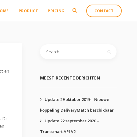
policy for details and any questions.
policy for details and any questions.
policy for details and any questions.
policy for details and any questions.
Yes
Yes
Yes
Yes
No
No
No
No
OME
PRODUCT
PRICING
CONTACT
Zoeken
naar:
ot en
MEEST RECENTE BERICHTEN
Update 29 oktober 2019 – Nieuwe
koppeling DeliveryMatch beschikbaar
 Dit
Update 22 september 2020 –
een
Transsmart API V2
n