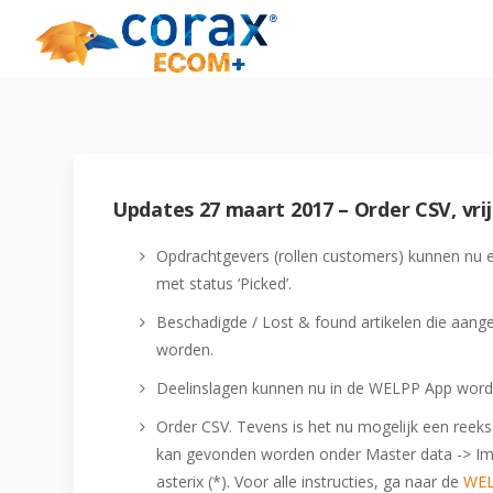
May we use cookies to track your activities?
May we use cookies to track your activities?
May we use cookies to track your activities?
May we use cookies to track your activities?
Updates 27 maart 2017 – Order CSV, vri
Opdrachtgevers (rollen customers) kunnen nu ee
met status ‘Picked’.
Beschadigde / Lost & found artikelen die aang
worden.
Deelinslagen kunnen nu in de WELPP App word
Order CSV. Tevens is het nu mogelijk een reek
kan gevonden worden onder Master data -> Impo
asterix (*). Voor alle instructies, ga naar de
WEL